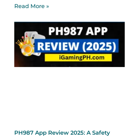
Read More »
PH987 App Review 2025: A Safety