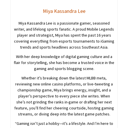
Miya Kassandra Lee
Miya Kassandra Lee is a passionate gamer, seasoned
writer, and lifelong sports fanatic. A proud Mobile Legends
player and strategist, Miya has spent the past 16 years
covering everything from esports tournaments to iGaming
trends and sports headlines across Southeast Asia.
With her deep knowledge of digital gaming culture and a
flair for storytelling, she has become a trusted voice in the
gaming and sports blogging scene.
Whether it’s breaking down the latest MLBB meta,
reviewing new online casino platforms, or live-tweeting a
championship game, Miya brings energy, insight, and a
player’s perspective to every piece she writes. When
she’s not grinding the ranks in-game or drafting her next
feature, you’ll find her cheering courtside, hosting gaming
streams, or diving deep into the latest game patches.
“Gaming isn’t just a hobby—it’s a lifestyle. And I’m here to