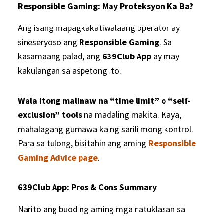
Responsible Gaming: May Proteksyon Ka Ba?
Ang isang mapagkakatiwalaang operator ay
sineseryoso ang
Responsible Gaming
. Sa
kasamaang palad, ang
639Club App
ay may
kakulangan sa aspetong ito.
Wala itong malinaw na “time limit” o “self-
exclusion” tools
na madaling makita. Kaya,
mahalagang gumawa ka ng sarili mong kontrol.
Para sa tulong, bisitahin ang aming
Responsible
Gaming Advice page
.
639Club App: Pros & Cons Summary
Narito ang buod ng aming mga natuklasan sa