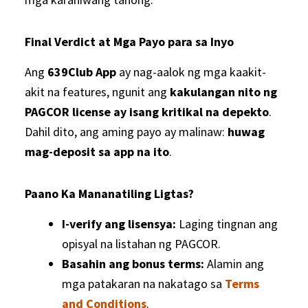
Final Verdict at Mga Payo para sa Inyo
Ang
639Club App
ay nag-aalok ng mga kaakit-
akit na features, ngunit ang
kakulangan nito ng
PAGCOR license ay isang kritikal na depekto
.
Dahil dito, ang aming payo ay malinaw:
huwag
mag-deposit sa app na ito
.
Paano Ka Mananatiling Ligtas?
I-verify ang lisensya:
Laging tingnan ang
opisyal na listahan ng PAGCOR.
Basahin ang bonus terms:
Alamin ang
mga patakaran na nakatago sa
Terms
and Conditions
.