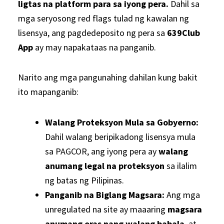
ligtas na platform para sa iyong pera.
Dahil sa
mga seryosong red flags tulad ng kawalan ng
lisensya, ang pagdedeposito ng pera sa
639Club
App
ay may napakataas na panganib.
Narito ang mga pangunahing dahilan kung bakit
ito mapanganib:
Walang Proteksyon Mula sa Gobyerno:
Dahil walang beripikadong lisensya mula
sa PAGCOR, ang iyong pera ay
walang
anumang legal na proteksyon
sa ilalim
ng batas ng Pilipinas.
Panganib na Biglang Magsara:
Ang mga
unregulated na site ay maaaring
magsara
anumang oras nang walang babala
, at