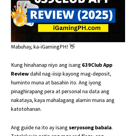
Mabuhay, ka-iGamingPH! 👋
Kung hinahanap niyo ang isang
639Club App
Review
dahil nag-iisip kayong mag-deposit,
huminto muna at basahin ito. Ang iyong
pinaghirapang pera at personal na data ang
nakataya, kaya mahalagang alamin muna ang
katotohanan.
Ang guide na ito ay isang
seryosong babala
.