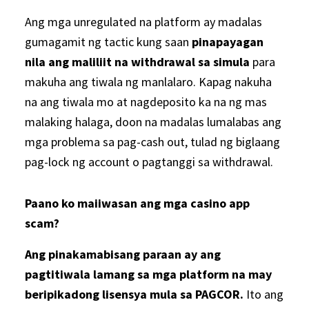
Ang mga unregulated na platform ay madalas
gumagamit ng tactic kung saan
pinapayagan
nila ang maliliit na withdrawal sa simula
para
makuha ang tiwala ng manlalaro. Kapag nakuha
na ang tiwala mo at nagdeposito ka na ng mas
malaking halaga, doon na madalas lumalabas ang
mga problema sa pag-cash out, tulad ng biglaang
pag-lock ng account o pagtanggi sa withdrawal.
Paano ko maiiwasan ang mga casino app
scam?
Ang pinakamabisang paraan ay ang
pagtitiwala lamang sa mga platform na may
beripikadong lisensya mula sa PAGCOR.
Ito ang