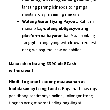
lahat ng perang idineposito ng mga
manlalaro ay maaaring mawala.
Walang Garantiyang Payout:
Kahit na
manalo ka,
walang obligasyon ang
platform na bayaran ka
. Maaari nilang
tanggihan ang iyong withdrawal request
nang walang malinaw na dahilan.
Maaasahan ba ang 639Club GCash
withdrawal?
Hindi ito garantisadong maaasahan at
kadalasan ay isang tactic.
Bagama’t may mga
positibong testimonya online, kailangan itong
tingnan nang may matinding pag-iingat.