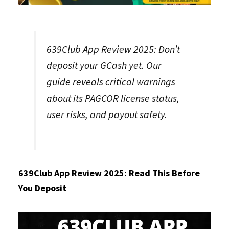
639Club App Review 2025: Don’t
deposit your GCash yet. Our
guide reveals critical warnings
about its PAGCOR license status,
user risks, and payout safety.
639Club App Review 2025: Read This Before
You Deposit