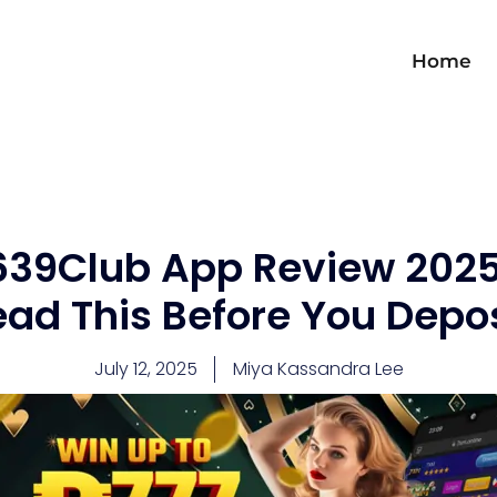
Home
639Club App Review 2025
ead This Before You Depos
July 12, 2025
Miya Kassandra Lee