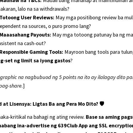
 Malinaw na T&Cs:
Madali bang mahanap at maintindihan 
akaran, lalo na sa withdrawals?
 Totoong User Reviews:
May mga positibong review ba mu
ependent na sources, o puro promo lang?
 Maaasahang Payouts:
May mga totoong patunay ba ng mab
sistent na cash-out?
 Responsible Gaming Tools:
Mayroon bang tools para tulu
-set ng limit sa iyong gastos
?
ographic na nagbubuod ng 5 points na ito ay ilalagay dito pa
pag-share.
]
 at Lisensya: Ligtas Ba ang Pera Mo Dito? 🛡️
naka-kritikal na bahagi ng ating review.
Base sa aming pags
habang ina-advertise ng
639Club App
ang SSL encryptio