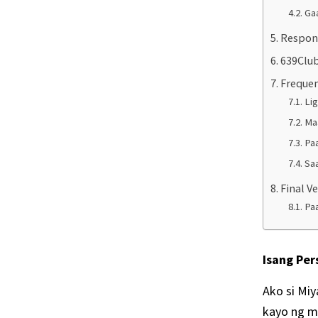
Ga
Respon
639Clu
Frequen
Li
Ma
Pa
Sa
Final V
Paa
Isang Per
Ako si Mi
kayo ng ma