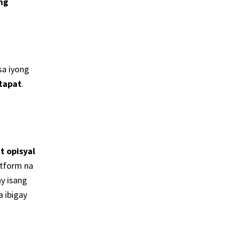
ng
sa iyong
tapat
.
t opisyal
tform na
y isang
a ibigay