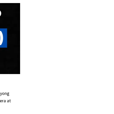
ayong
era at