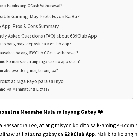
ano Kabilis ang GCash Withdrawal?
sible Gaming: May Proteksyon Ka Ba?
b App: Pros & Cons Summary
tly Asked Questions (FAQ) about 639Club App
gtas bang mag-deposit sa 639Club App?
aasahan ba ang 639Club GCash withdrawal?
ano ko maiiwasan ang mga casino app scam?
an ako pwedeng magtanong pa?
erdict at Mga Payo para sa Inyo
no Ka Mananatiling Ligtas?
sonal na Mensahe Mula sa Inyong Gabay ❤️
ya Kassandra Lee, at ang misyon ko dito sa iGamingPH.com 
linaw at ligtas na gabay sa
639Club App
. Nakikita ko ang