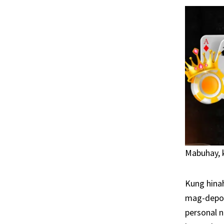
Mabuhay, 
Kung hina
mag-deposi
personal 