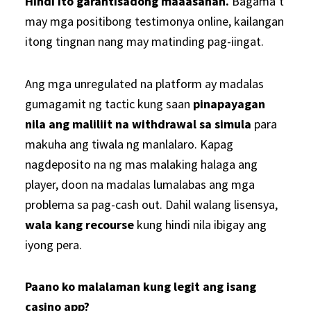
Hindi ito garantisadong maaasahan.
Bagama’t
may mga positibong testimonya online, kailangan
itong tingnan nang may matinding pag-iingat.
Ang mga unregulated na platform ay madalas
gumagamit ng tactic kung saan
pinapayagan
nila ang maliliit na withdrawal sa simula
para
makuha ang tiwala ng manlalaro. Kapag
nagdeposito na ng mas malaking halaga ang
player, doon na madalas lumalabas ang mga
problema sa pag-cash out. Dahil walang lisensya,
wala kang recourse
kung hindi nila ibigay ang
iyong pera.
Paano ko malalaman kung legit ang isang
casino app?