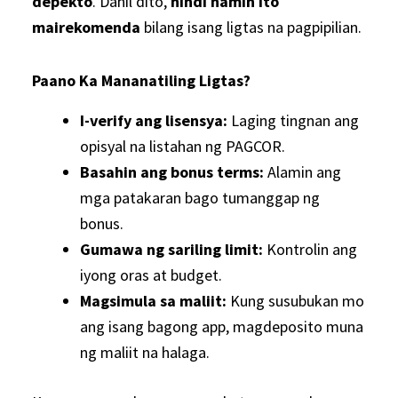
depekto
. Dahil dito,
hindi namin ito
mairekomenda
bilang isang ligtas na pagpipilian.
Paano Ka Mananatiling Ligtas?
I-verify ang lisensya:
Laging tingnan ang
opisyal na listahan ng PAGCOR.
Basahin ang bonus terms:
Alamin ang
mga patakaran bago tumanggap ng
bonus.
Gumawa ng sariling limit:
Kontrolin ang
iyong oras at budget.
Magsimula sa maliit:
Kung susubukan mo
ang isang bagong app, magdeposito muna
ng maliit na halaga.