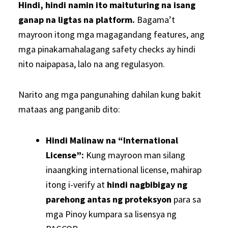
Hindi, hindi namin ito maituturing na isang
ganap na ligtas na platform.
Bagama’t
mayroon itong mga magagandang features, ang
mga pinakamahalagang safety checks ay hindi
nito naipapasa, lalo na ang regulasyon.
Narito ang mga pangunahing dahilan kung bakit
mataas ang panganib dito:
Hindi Malinaw na “International
License”:
Kung mayroon man silang
inaangking international license, mahirap
itong i-verify at
hindi nagbibigay ng
parehong antas ng proteksyon
para sa
mga Pinoy kumpara sa lisensya ng