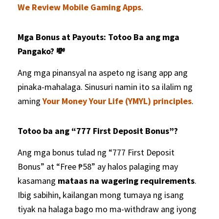
We Review Mobile Gaming Apps
.
Mga Bonus at Payouts: Totoo Ba ang mga
Pangako? 💸
Ang mga pinansyal na aspeto ng isang app ang
pinaka-mahalaga. Sinusuri namin ito sa ilalim ng
aming
Your Money Your Life (YMYL) principles
.
Totoo ba ang “777 First Deposit Bonus”?
Ang mga bonus tulad ng “777 First Deposit
Bonus” at “Free ₱58” ay halos palaging may
kasamang
mataas na wagering requirements
.
Ibig sabihin, kailangan mong tumaya ng isang
tiyak na halaga bago mo ma-withdraw ang iyong