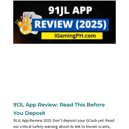
91JL App Review: Read This Before
You Deposit
91JL App Review 2025: Don’t deposit your GCash yet. Read
our critical safety warning about its link to known scams,