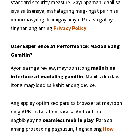
standard security measure. Gayunpaman, dahil sa
isyu sa lisensya, mahalagang mag-ingat pa rin sa
impormasyong ibinibigay ninyo. Para sa gabay,
tingnan ang aming
Privacy Policy
.
User Experience at Performance: Madali Bang
Gamitin?
Ayon sa mga review, mayroon itong
malinis na
interface at madaling gamitin
. Mabilis din daw
itong mag-load sa kahit anong device.
Ang app ay optimized para sa browser at mayroon
ding APK installation para sa Android, na
nagbibigay ng
seamless mobile play
. Para sa
aming proseso ng pagsusuri, tingnan ang
How