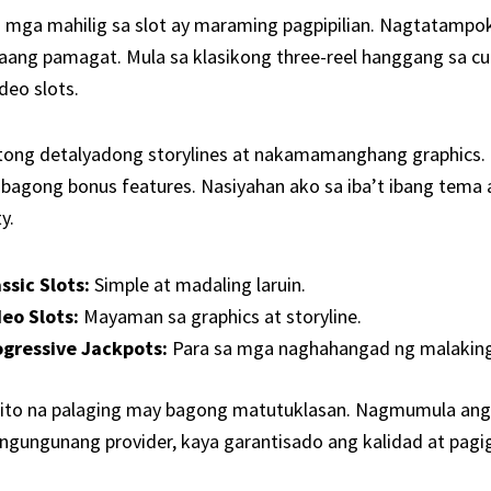
mga mahilig sa slot ay maraming pagpipilian. Nagtatampo
aang pamagat. Mula sa klasikong three-reel hanggang sa cu
deo slots.
tong detalyadong storylines at nakamamanghang graphics.
bagong bonus features. Nasiyahan ako sa iba’t ibang tema 
y.
ssic Slots:
Simple at madaling laruin.
eo Slots:
Mayaman sa graphics at storyline.
ogressive Jackpots:
Para sa mga naghahangad ng malaking
 nito na palaging may bagong matutuklasan. Nagmumula ang
gungunang provider, kaya garantisado ang kalidad at pagig