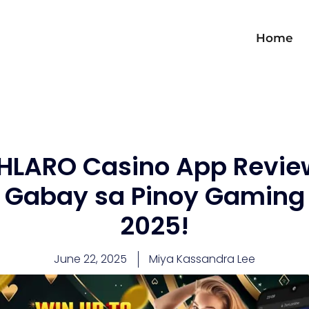
Home
HLARO Casino App Revie
Gabay sa Pinoy Gaming
2025!
June 22, 2025
Miya Kassandra Lee