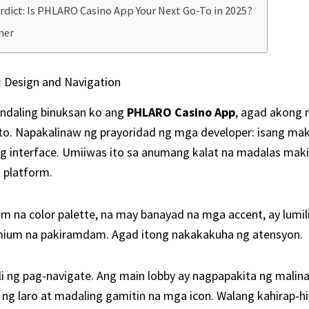
erdict: Is PHLARO Casino App Your Next Go-To in 2025?
mer
: Design and Navigation
andaling binuksan ko ang
PHLARO Casino App
, agad akong 
to. Napakalinaw ng prayoridad ng mga developer: isang mak
 interface. Umiiwas ito sa anumang kalat na madalas maki
 platform.
m na color palette, na may banayad na mga accent, ay lumil
mium na pakiramdam. Agad itong nakakakuha ng atensyon.
i ng pag-navigate. Ang main lobby ay nagpapakita ng malin
ng laro at madaling gamitin na mga icon. Walang kahirap-h