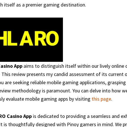
sh itself as a premier gaming destination.
asino App
aims to distinguish itself within our lively online 
 This review presents my candid assessment of its current 
you are seeking reliable mobile gaming applications, grasping
review methodology is paramount. You can delve into how w
ly evaluate mobile gaming apps by visiting
this page
.
RO Casino App
is dedicated to providing a seamless and exh
It is thoughtfully designed with Pinoy gamers in mind. We pri